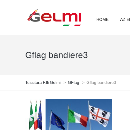
HOME
AZI
Gflag bandiere3
Tessitura F.lli Gelmi
>
GFlag
>
Gflag bandiere3