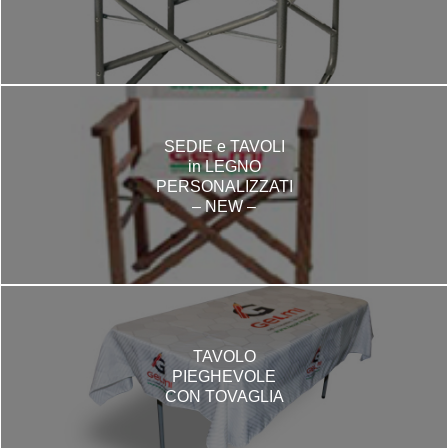
SEDIE e TAVOLI
in LEGNO
PERSONALIZZATI
– NEW –
TAVOLO
PIEGHEVOLE
CON TOVAGLIA