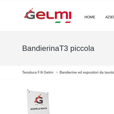
HOME
AZI
BandierinaT3 piccola
Tessitura F.lli Gelmi
>
Bandierine ed espositori da tavolo