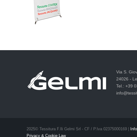
Via S. Gio
24026 - Le
Tel.: +39 
info@tessit
2025© Tessitura F.lli Gelmi Srl ‐ CF / P.Iva 02375000169 |
Info
Privacy & Cookie Law