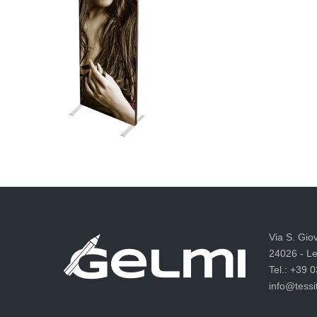
Via S. Gio
24026 - Le
Tel.: +39 
info@tessit