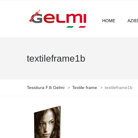
HOME
AZI
textileframe1b
Tessitura F.lli Gelmi
>
Textile frame
>
textileframe1b