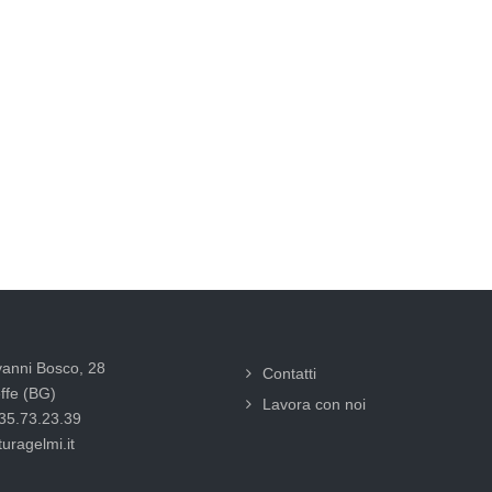
vanni Bosco, 28
Contatti
ffe (BG)
Lavora con noi
035.73.23.39
uragelmi.it