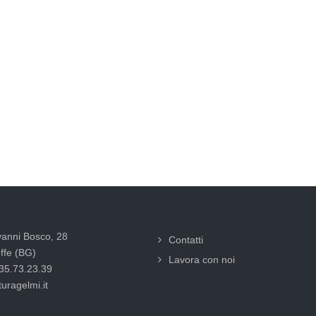
vanni Bosco, 28
Contatti
ffe (BG)
Lavora con noi
035.73.23.39
uragelmi.it