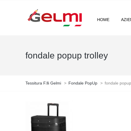
HOME
AZI
fondale popup trolley
Tessitura F.lli Gelmi
>
Fondale PopUp
>
fondale popup 