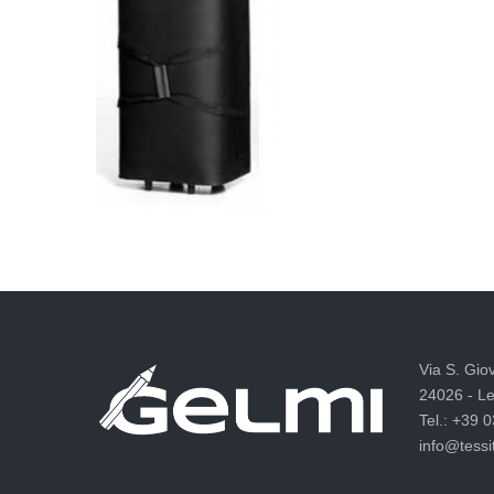
Via S. Gio
24026 - Le
Tel.: +39 
info@tessit