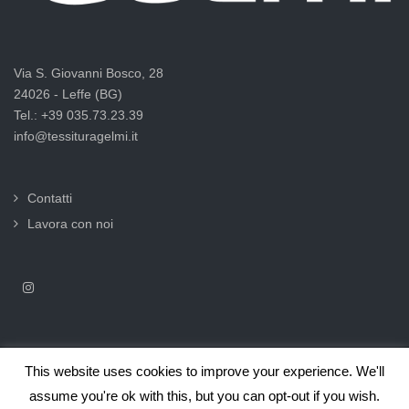
Via S. Giovanni Bosco, 28
24026 - Leffe (BG)
Tel.: +39 035.73.23.39
info@tessituragelmi.it
Contatti
Lavora con noi
This website uses cookies to improve your experience. We'll
2025© Tessitura F.lli Gelmi Srl ‐ CF / P.Iva 02375000169 |
Informativa
assume you're ok with this, but you can opt-out if you wish.
privacy per clienti e fornitori |
Privacy & Cookie Law