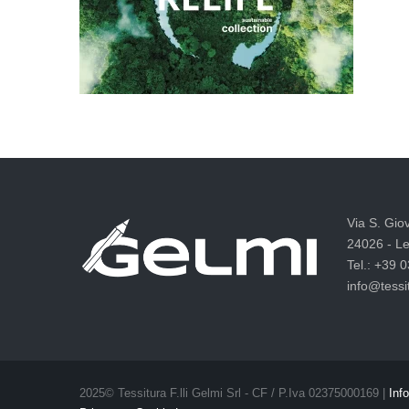
Via S. Gio
24026 - Le
Tel.: +39 
info@tessit
2025© Tessitura F.lli Gelmi Srl ‐ CF / P.Iva 02375000169 |
Info