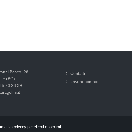
vanni Bosco, 28
Contatti
ffe (BG)
Lavora con noi
035.73.23.39
uragelmi.it
rmativa privacy per clienti e fornitori |