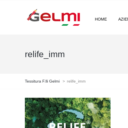
HOME
AZI
relife_imm
Tessitura F.lli Gelmi
>
relife_imm