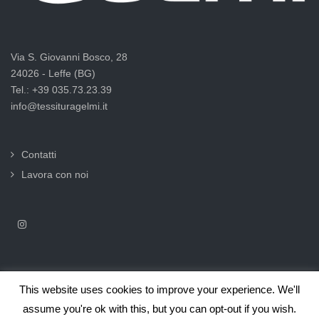
Via S. Giovanni Bosco, 28
24026 - Leffe (BG)
Tel.: +39 035.73.23.39
info@tessituragelmi.it
Contatti
Lavora con noi
This website uses cookies to improve your experience. We'll
2025© Tessitura F.lli Gelmi Srl ‐ CF / P.Iva 02375000169 |
Informativa
assume you're ok with this, but you can opt-out if you wish.
privacy per clienti e fornitori |
Privacy & Cookie Law