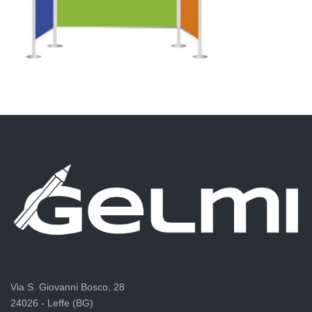
Via S. Giovanni Bosco, 28
24026 - Leffe (BG)