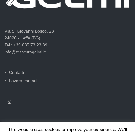
Via S. Giovanni Bosco, 28
24026 - Leffe (BG)
Tel.: +39 035.73.23.39
info@tessituragelmi.it
Contatti
Lavora con noi
This website uses cookies to improve your experience. We'll
2025© Tessitura F.lli Gelmi Srl ‐ CF / P.Iva 02375000169 |
Informativa