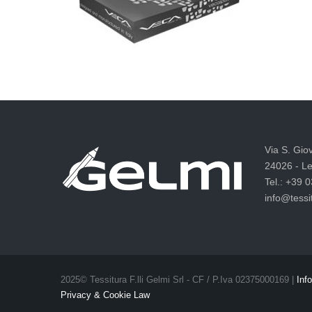
Via S. Gio
24026 - Le
Tel.: +39 
info@tessit
2025© Tessitura F.lli Gelmi Srl ‐ CF / P.Iva 02375000169 |
Info
Privacy & Cookie Law