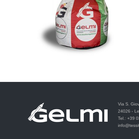
Via S. Gio
24026 - Le
Tel.: +39 
info@tessit