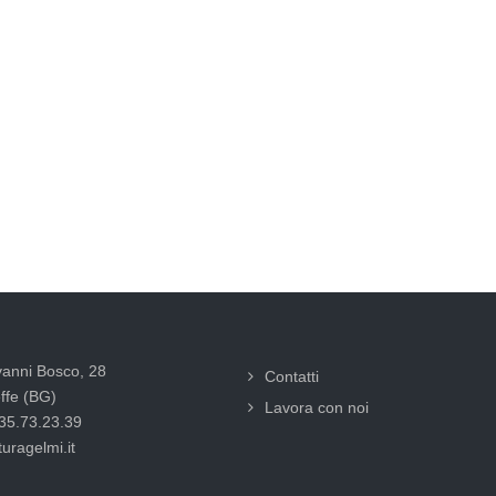
vanni Bosco, 28
Contatti
ffe (BG)
Lavora con noi
035.73.23.39
uragelmi.it