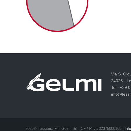
Via S. Gio
24026 - Le
Tel.: +39 
info@tessit
2025© Tessitura F.lli Gelmi Srl ‐ CF / P.Iva 02375000169 |
Info