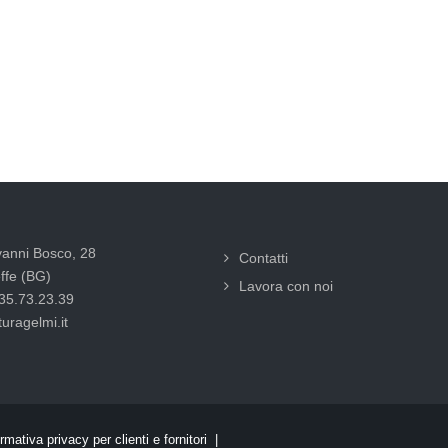
vanni Bosco, 28
Contatti
ffe (BG)
Lavora con noi
035.73.23.39
uragelmi.it
rmativa privacy per clienti e fornitori |