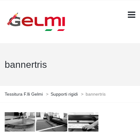
bannertris
Tessitura F.lli Gelmi
>
Supporti rigidi
>
bannertris