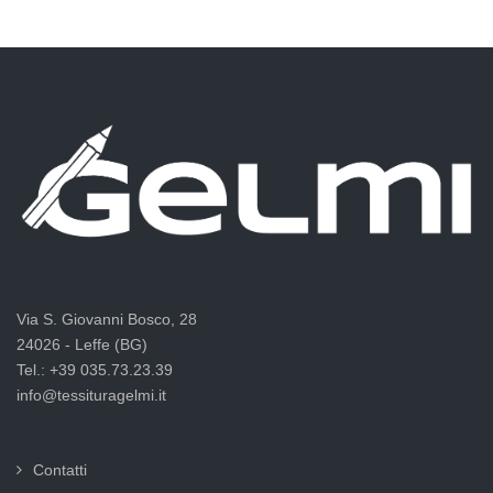
Via S. Giovanni Bosco, 28
24026 - Leffe (BG)
Tel.: +39 035.73.23.39
info@tessituragelmi.it
Contatti