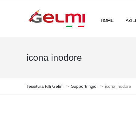
HOME
AZI
icona inodore
Tessitura F.lli Gelmi
>
Supporti rigidi
>
icona inodore