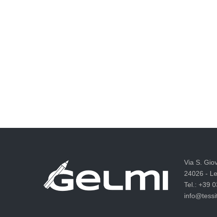
Via S. Gio
24026 - Le
Tel.: +39 
info@tessit