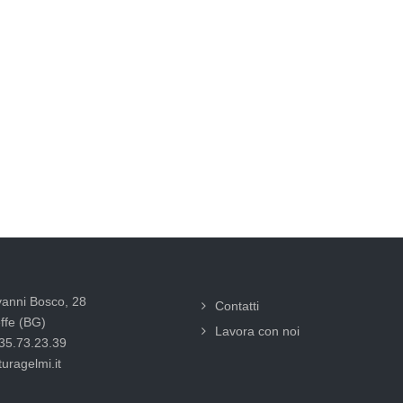
vanni Bosco, 28
Contatti
ffe (BG)
Lavora con noi
035.73.23.39
uragelmi.it