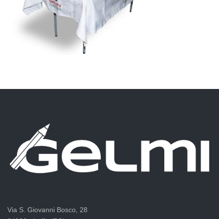
Via S. Giovanni Bosco, 28