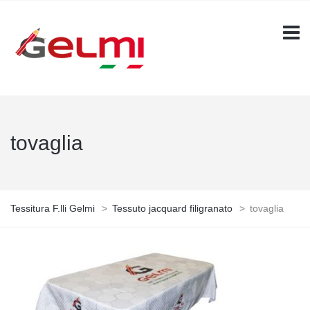
tovaglia
Tessitura F.lli Gelmi
>
Tessuto jacquard filigranato
>
tovaglia