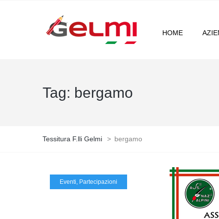
HOME
AZI
Tag:
bergamo
Tessitura F.lli Gelmi
>
bergamo
Eventi
,
Partecipazioni